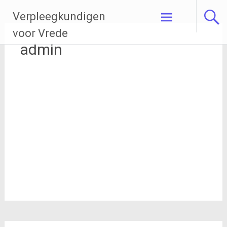
Ga
Verpleegkundigen
naar
de
voor Vrede
inhoud
admin
adm
in
Over
Berichten
Reacties