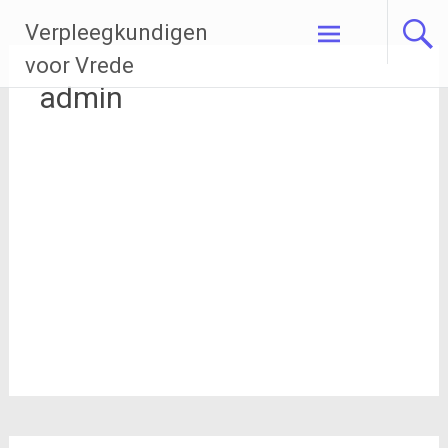
Ga
Verpleegkundigen
naar
de
voor Vrede
inhoud
admin
adm
in
Over
Berichten
Reacties