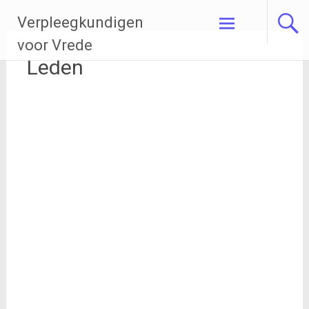
Ga
Verpleegkundigen
naar
de
voor Vrede
inhoud
Leden